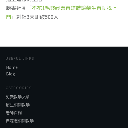
臉書社團「
不花1毛錢經營自媒體讓學生自動找上
門
」創社3天即破500人
USEFUL LINKS
Home
Blog
CATEGORIES
免費教學文章
招生相關教學
老師百問
自媒體相關教學