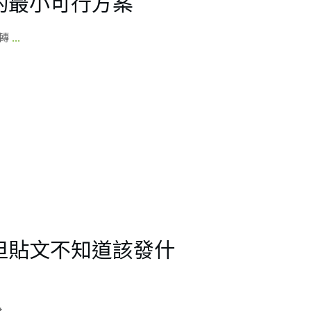
的最小可行方案
 轉
...
但貼文不知道該發什