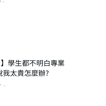
媒
...
2】學生都不明白專業
說我太貴怎麼辦?
。
...