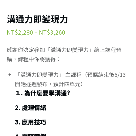
溝通力即變現力
價
NT$
2,280
–
NT$
3,260
格
感謝你決定參加「溝通力即變現力」線上課程預
範
購，課程中你將獲得：
圍：
NT$2,280
「溝通力即變現力」 主課程（預購結束後5/13
到
開始逐週發布，預計四單元）
NT$3,260
１. 為什麼要學溝通?
2. 處理情緒
3. 應用技巧