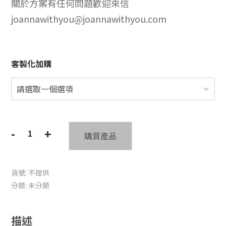
關於方案有任何問題歡迎來信
joannawithyou@joannawithyou.com
客製化加購
-
+
購買產品
溝
通
力
貨號:
不提供
即
分類:
未分類
變
現
力
描述
數