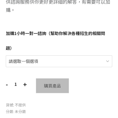
供諮詢服務供你更好更詳細的解答，有需要可以加
購。
加購1小時一對一諮詢（幫助你解決各種招生的相關問
題）
-
+
購買產品
OYL
招
生
貨號:
不提供
之
分類:
未分類
鑰