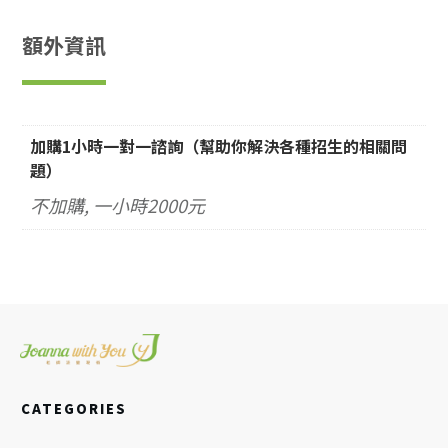
入
門
額外資訊
秘
笈
OP
數
加購1小時一對一諮詢（幫助你解決各種招生的相關問
量
題）
不加購, 一小時2000元
CATEGORIES