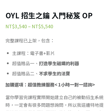
OYL 招生之鑰 入門秘笈 OP
價
NT$
3,540
–
NT$
5,540
格
完整課程已上架，包含：
範
圍：
主課程：電子書+影片
NT$3,540
超值贈品一、
打造學生磁鐵的利器
到
超值贈品二、
不求學生的法寶
NT$5,540
加購選項：超值教練服務< 1小時
一對一諮詢>
當你學習完課程實際開始建立自己的被動招生系統
時，一定會有很多問題想詢問，所以我這邊特地提